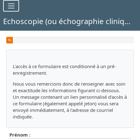
Echoscopie (ou échographie clinique ciblée) en médecine générale libérale en Normandie en 2026
Vous avez complété % de ce questionnaire.
%
L'accès à ce formulaire est conditionné à un pré-
enregistrement.
Nous vous remercions donc de renseigner avec soin
et exactitude les informations figurant ci-dessous.
Un message contenant un lien personnalisé d'accès à
ce formulaire (également appelé jeton) vous sera
envoyé immédiatement, à l'adresse de courriel
indiquée.
Prénom :